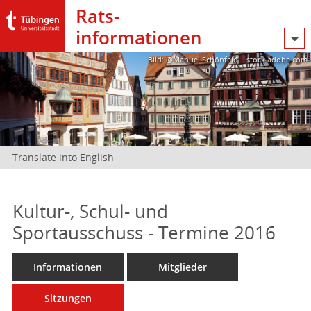
Rats­
informationen
Bild: @Manuel Schönfeld – stock.adobe.com
Translate into English
Kultur-, Schul- und
Sportausschuss - Termine 2016
Informationen
Mitglieder
Sitzungen