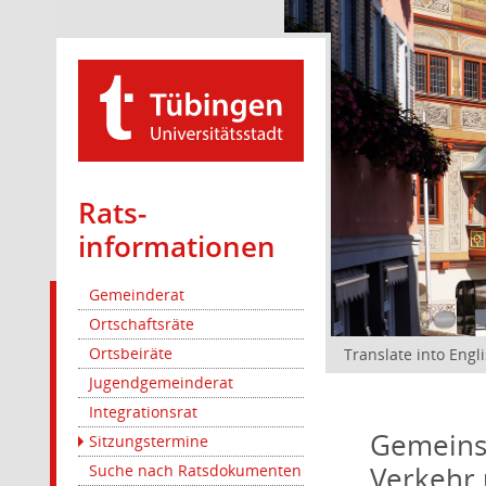
Rats­
informationen
Gemeinderat
Ortschaftsräte
Ortsbeiräte
Translate into Engl
Jugendgemeinderat
Integrationsrat
Gemeinsa
Sitzungstermine
Verkehr 
Suche nach Ratsdokumenten