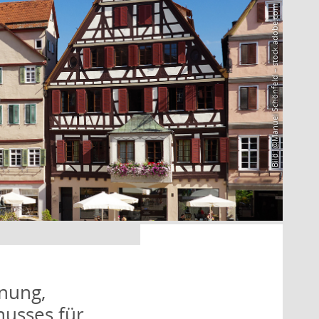
Bild: @Manuel Schönfeld – stock.adobe.com
nung,
husses für