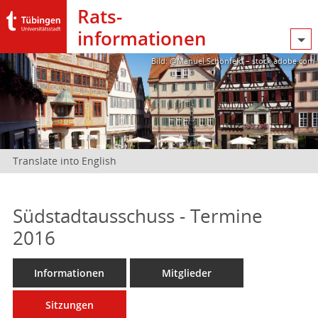
Rats­
informationen
Bild: @Manuel Schönfeld – stock.adobe.com
Translate into English
Südstadtausschuss - Termine
2016
Informationen
Mitglieder
Sitzungen