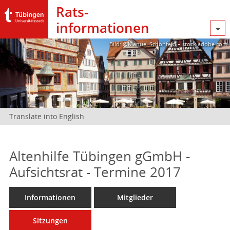
Rats­
informationen
Bild: @Manuel Schönfeld – stock.adobe.com
Translate into English
Altenhilfe Tübingen gGmbH -
Aufsichtsrat - Termine 2017
Informationen
Mitglieder
Sitzungen