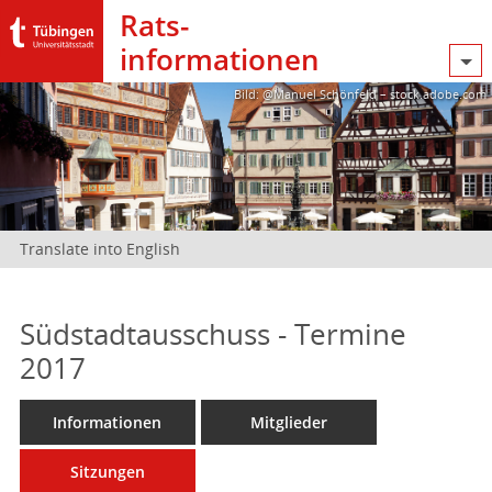
Rats­
informationen
Bild: @Manuel Schönfeld – stock.adobe.com
Translate into English
Südstadtausschuss - Termine
2017
Informationen
Mitglieder
Sitzungen