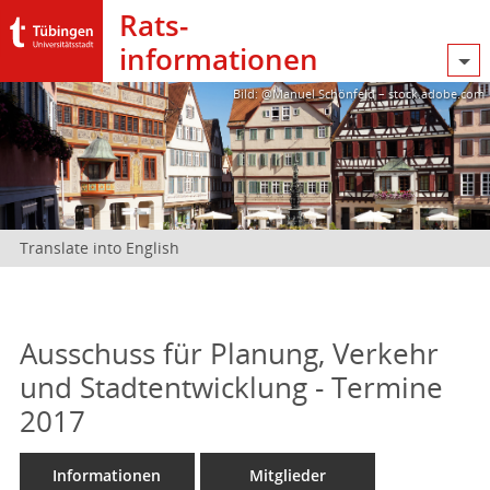
Rats­
informationen
Bild: @Manuel Schönfeld – stock.adobe.com
Translate into English
Ausschuss für Planung, Verkehr
und Stadtentwicklung - Termine
2017
Informationen
Mitglieder