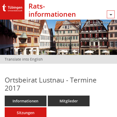
Rats­
informationen
Bild: @Manuel Schönfeld – stock.adobe.com
Translate into English
Ortsbeirat Lustnau - Termine
2017
Informationen
Mitglieder
Sitzungen