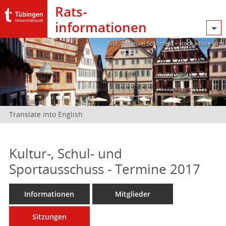
Rats­
informationen
Bild: @Manuel Schönfeld – stock.adobe.com
Translate into English
Kultur-, Schul- und
Sportausschuss - Termine 2017
Informationen
Mitglieder
Sitzungen