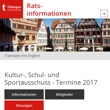
Rats­
informationen
Bild: @Manuel Schönfeld – stock.adobe.com
Translate into English
Kultur-, Schul- und
Sportausschuss - Termine 2017
Informationen
Mitglieder
Sitzungen