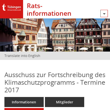
Rats­
informationen
Bild: @Manuel Schönfeld – stock.adobe.com
Translate into English
Ausschuss zur Fortschreibung des
Klimaschutzprogramms - Termine
2017
Informationen
Mitglieder