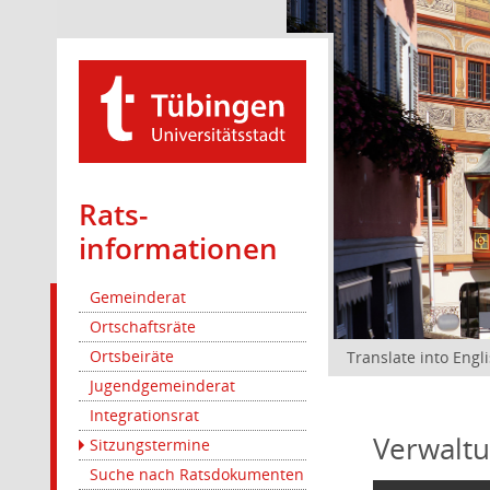
Rats­
informationen
Gemeinderat
Ortschaftsräte
Ortsbeiräte
Translate into Engl
Jugendgemeinderat
Integrationsrat
Verwaltu
Sitzungstermine
Suche nach Ratsdokumenten