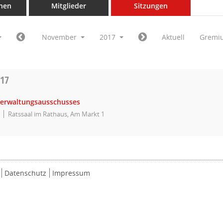
nen
Mitglieder
Sitzungen
November
2017
Aktuell
Gremi
017
Verwaltungsausschusses
Ratssaal im Rathaus, Am Markt 1
Datenschutz
Impressum