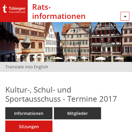
Rats­
informationen
Bild: @Manuel Schönfeld – stock.adobe.com
Translate into English
Kultur-, Schul- und
Sportausschuss - Termine 2017
Informationen
Mitglieder
Sitzungen