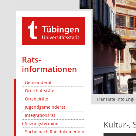
Rats­
informationen
Gemeinderat
Ortschaftsräte
Ortsbeiräte
Translate into Engl
Jugendgemeinderat
Integrationsrat
Kultur-,
Sitzungstermine
Suche nach Ratsdokumenten