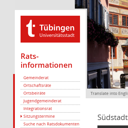
Rats­
informationen
Gemeinderat
Ortschaftsräte
Ortsbeiräte
Translate into Engl
Jugendgemeinderat
Integrationsrat
Südstadt
Sitzungstermine
Suche nach Ratsdokumenten