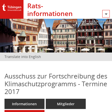
Rats­
informationen
Bild: @Manuel Schönfeld – stock.adobe.com
Translate into English
Ausschuss zur Fortschreibung des
Klimaschutzprogramms - Termine
2017
Informationen
Mitglieder