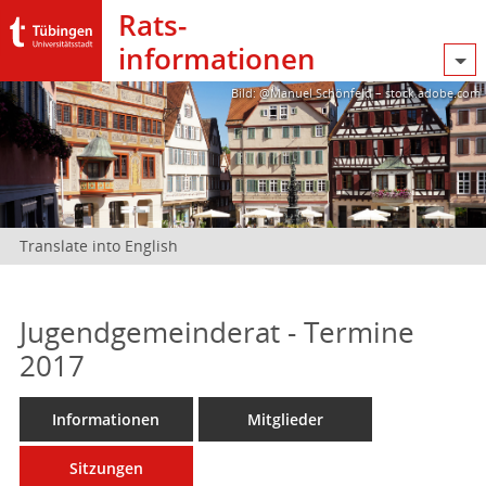
Rats­
informationen
Bild: @Manuel Schönfeld – stock.adobe.com
Translate into English
Jugendgemeinderat - Termine
2017
Informationen
Mitglieder
Sitzungen