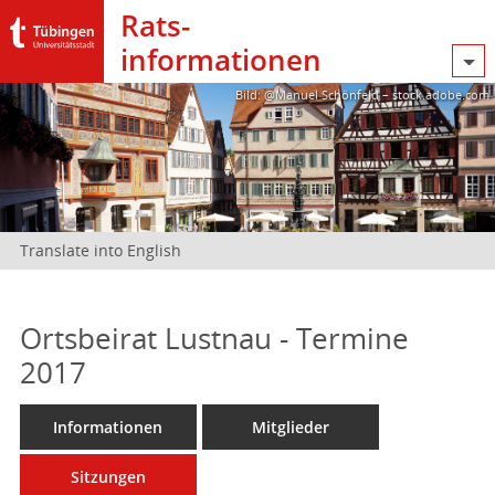
Rats­
informationen
Bild: @Manuel Schönfeld – stock.adobe.com
Translate into English
Ortsbeirat Lustnau - Termine
2017
Informationen
Mitglieder
Sitzungen