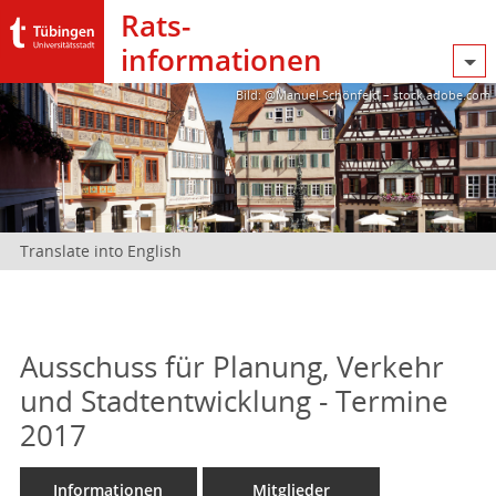
Rats­
informationen
Bild: @Manuel Schönfeld – stock.adobe.com
Translate into English
Ausschuss für Planung, Verkehr
und Stadtentwicklung - Termine
2017
Informationen
Mitglieder