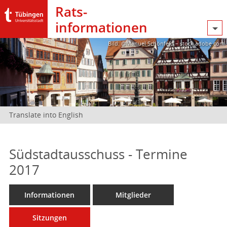
Rats­
informationen
Bild: @Manuel Schönfeld – stock.adobe.com
Translate into English
Südstadtausschuss - Termine
2017
Informationen
Mitglieder
Sitzungen