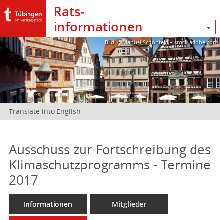
Rats­
informationen
Bild: @Manuel Schönfeld – stock.adobe.com
Translate into English
Ausschuss zur Fortschreibung des
Klimaschutzprogramms - Termine
2017
Informationen
Mitglieder