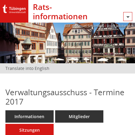
Rats­
informationen
Bild: @Manuel Schönfeld – stock.adobe.com
Translate into English
Verwaltungsausschuss - Termine
2017
Informationen
Mitglieder
Sitzungen