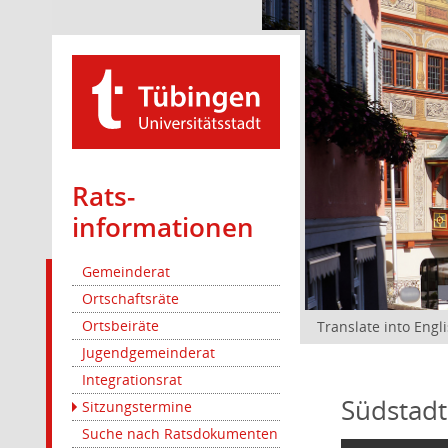
Rats­
informationen
Gemeinderat
Ortschaftsräte
Ortsbeiräte
Translate into Engl
Jugendgemeinderat
Integrationsrat
Südstadt
Sitzungstermine
Suche nach Ratsdokumenten