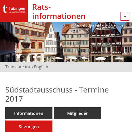
Rats­
informationen
Bild: @Manuel Schönfeld – stock.adobe.com
Translate into English
Südstadtausschuss - Termine
2017
Informationen
Mitglieder
Sitzungen