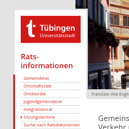
Rats­
informationen
Gemeinderat
Ortschaftsräte
Ortsbeiräte
Translate into Engl
Jugendgemeinderat
Integrationsrat
Gemeinsa
Sitzungstermine
Verkehr 
Suche nach Ratsdokumenten