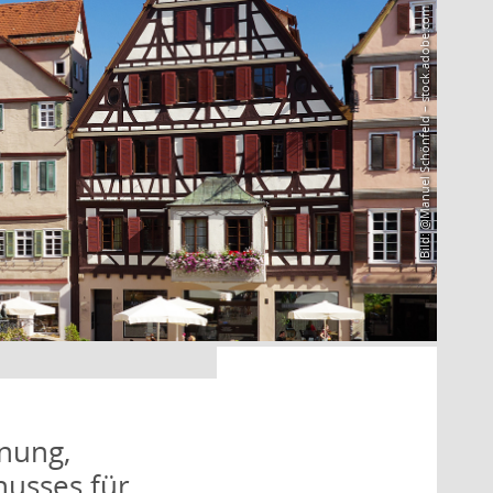
Bild: @Manuel Schönfeld – stock.adobe.com
nung,
husses für