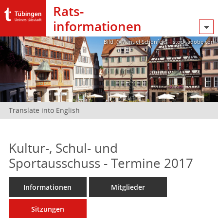
Rats­
informationen
Bild: @Manuel Schönfeld – stock.adobe.com
Translate into English
Kultur-, Schul- und
Sportausschuss - Termine 2017
Informationen
Mitglieder
Sitzungen