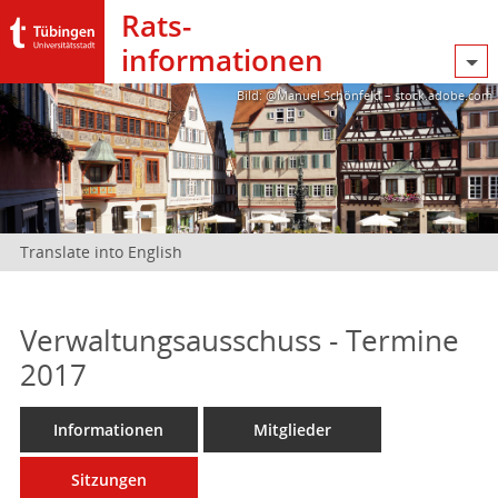
Rats­
informationen
Bild: @Manuel Schönfeld – stock.adobe.com
Translate into English
Verwaltungsausschuss - Termine
2017
Informationen
Mitglieder
Sitzungen