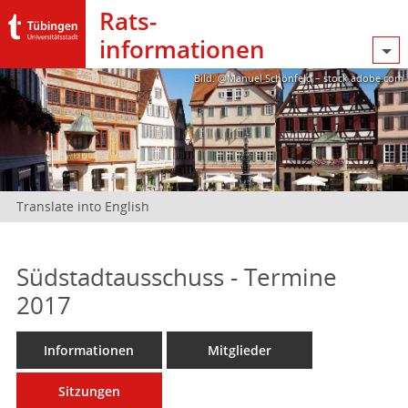
Rats­
informationen
Bild: @Manuel Schönfeld – stock.adobe.com
Translate into English
Südstadtausschuss - Termine
2017
Informationen
Mitglieder
Sitzungen