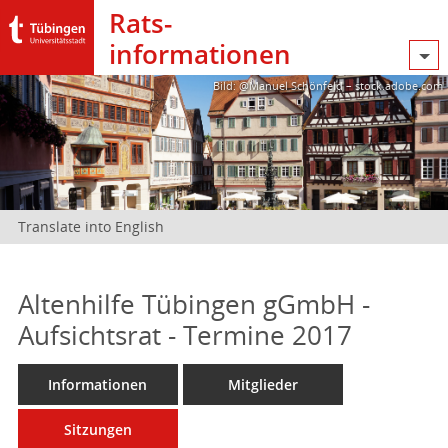
Rats­
informationen
Bild: @Manuel Schönfeld – stock.adobe.com
Translate into English
Altenhilfe Tübingen gGmbH -
Aufsichtsrat - Termine 2017
Informationen
Mitglieder
Sitzungen