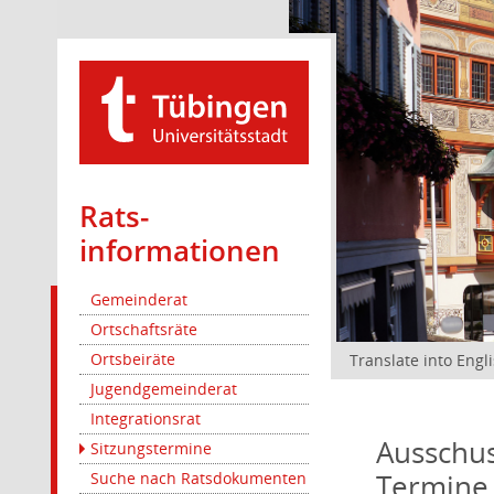
Rats­
informationen
Gemeinderat
Ortschaftsräte
Ortsbeiräte
Translate into Engl
Jugendgemeinderat
Integrationsrat
Ausschus
Sitzungstermine
Termine
Suche nach Ratsdokumenten