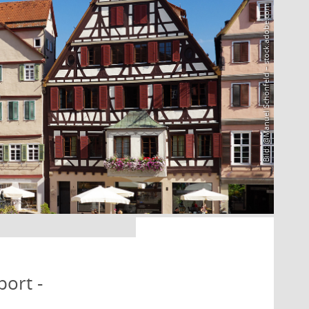
Bild: @Manuel Schönfeld – stock.adobe.com
port -