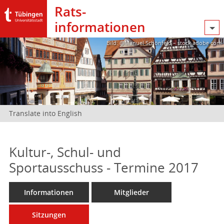
Rats­
informationen
Bild: @Manuel Schönfeld – stock.adobe.com
Translate into English
Kultur-, Schul- und
Sportausschuss - Termine 2017
Informationen
Mitglieder
Sitzungen