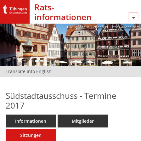
Rats­
informationen
Bild: @Manuel Schönfeld – stock.adobe.com
Translate into English
Südstadtausschuss - Termine
2017
Informationen
Mitglieder
Sitzungen