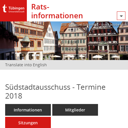
Rats­
informationen
Bild: @Manuel Schönfeld – stock.adobe.com
Translate into English
Südstadtausschuss - Termine
2018
Informationen
Mitglieder
Sitzungen