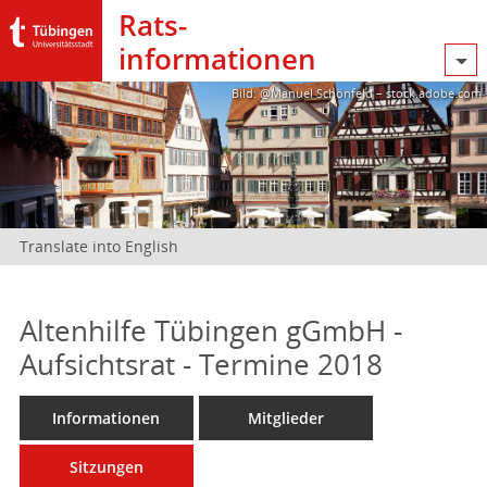
Rats­
informationen
Bild: @Manuel Schönfeld – stock.adobe.com
Translate into English
Altenhilfe Tübingen gGmbH -
Aufsichtsrat - Termine 2018
Informationen
Mitglieder
Sitzungen