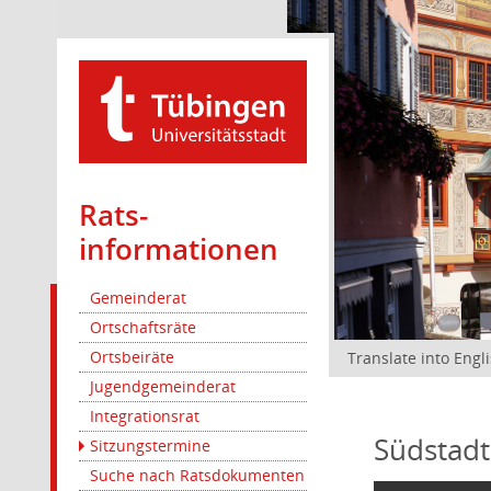
Rats­
informationen
Gemeinderat
Ortschaftsräte
Ortsbeiräte
Translate into Engl
Jugendgemeinderat
Integrationsrat
Südstadt
Sitzungstermine
Suche nach Ratsdokumenten