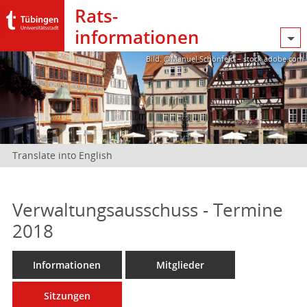
Rats­
informationen
Bild: @Manuel Schönfeld – stock.adobe.com
Translate into English
Verwaltungsausschuss - Termine
2018
Informationen
Mitglieder
Sitzungen