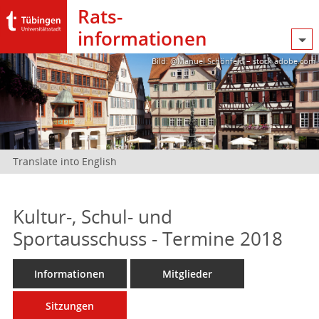
Rats­
informationen
Bild: @Manuel Schönfeld – stock.adobe.com
Translate into English
Kultur-, Schul- und
Sportausschuss - Termine 2018
Informationen
Mitglieder
Sitzungen