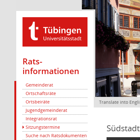
Rats­
informationen
Gemeinderat
Ortschaftsräte
Ortsbeiräte
Translate into Engl
Jugendgemeinderat
Integrationsrat
Südstadt
Sitzungstermine
Suche nach Ratsdokumenten