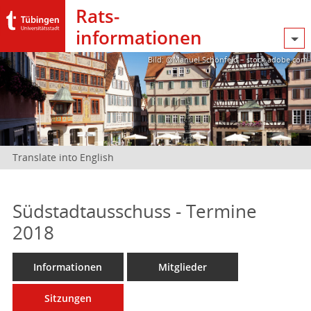
Rats­
informationen
Bild: @Manuel Schönfeld – stock.adobe.com
Translate into English
Südstadtausschuss - Termine
2018
Informationen
Mitglieder
Sitzungen