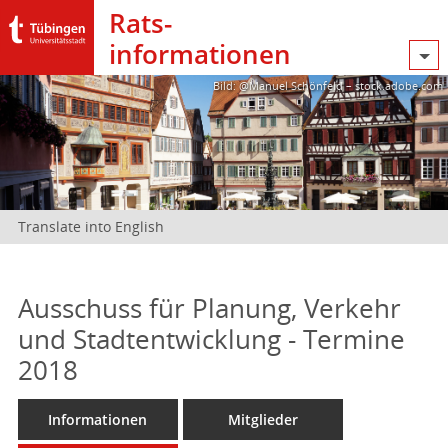
Rats­
informationen
Bild: @Manuel Schönfeld – stock.adobe.com
Translate into English
Ausschuss für Planung, Verkehr
und Stadtentwicklung - Termine
2018
Informationen
Mitglieder