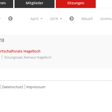
nen
Mitglieder
Sitzungen
April
2018
Aktuell
Gremi
018
rtschaftsrats Hagelloch
Sitzungssaal, Rathaus Hagelloch
Datenschutz
Impressum