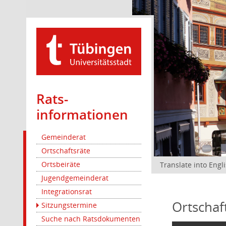
Rats­
informationen
Gemeinderat
Ortschaftsräte
Ortsbeiräte
Translate into Engl
Jugendgemeinderat
Integrationsrat
Ortschaf
Sitzungstermine
Suche nach Ratsdokumenten