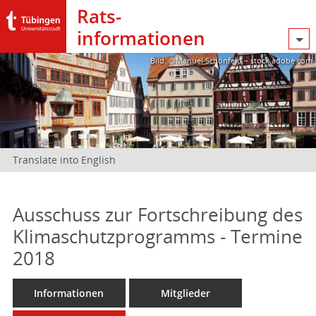
Rats­
informationen
Bild: @Manuel Schönfeld – stock.adobe.com
Translate into English
Ausschuss zur Fortschreibung des
Klimaschutzprogramms - Termine
2018
Informationen
Mitglieder