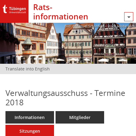
Rats­
informationen
Bild: @Manuel Schönfeld – stock.adobe.com
Translate into English
Verwaltungsausschuss - Termine
2018
Informationen
Mitglieder
Sitzungen