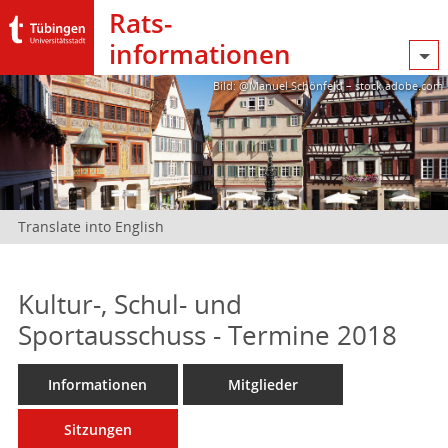
Rats­
informationen
Bild: @Manuel Schönfeld – stock.adobe.com
Translate into English
Kultur-, Schul- und
Sportausschuss - Termine 2018
Informationen
Mitglieder
Sitzungen