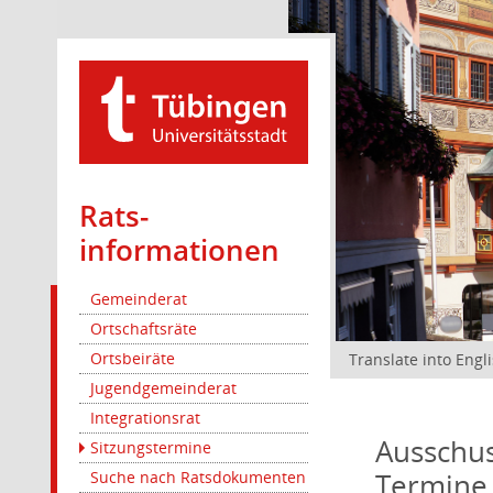
Rats­
informationen
Gemeinderat
Ortschaftsräte
Ortsbeiräte
Translate into Engl
Jugendgemeinderat
Integrationsrat
Ausschus
Sitzungstermine
Termine
Suche nach Ratsdokumenten