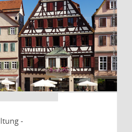
Bild: @Manuel Schönfeld – stock.adobe.com
ltung -