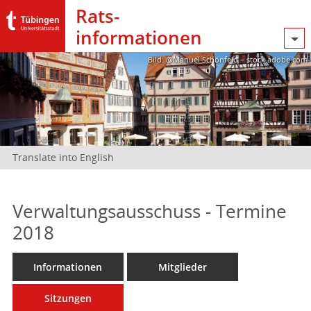
Rats­
informationen
Bild: @Manuel Schönfeld – stock.adobe.com
Translate into English
Verwaltungsausschuss - Termine
2018
Informationen
Mitglieder
Sitzungen