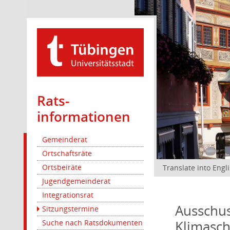
Rats­
informationen
Gemeinderat
Ortschaftsräte
Ortsbeiräte
Translate into Engl
Jugendgemeinderat
Integrationsrat
Ausschus
Sitzungstermine
Klimasc
Suche nach Ratsdokumenten