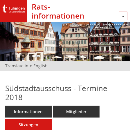
Rats­
informationen
Bild: @Manuel Schönfeld – stock.adobe.com
Translate into English
Südstadtausschuss - Termine
2018
Informationen
Mitglieder
Sitzungen