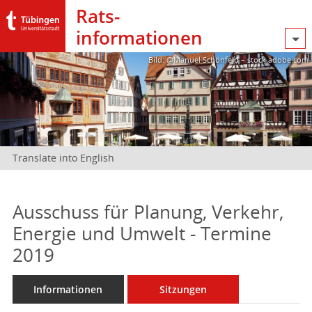
Rats­
informationen
Bild: @Manuel Schönfeld – stock.adobe.com
Translate into English
Ausschuss für Planung, Verkehr,
Energie und Umwelt - Termine
2019
Informationen
Sitzungen