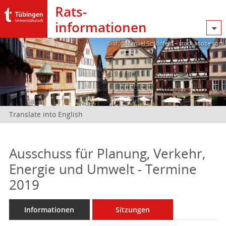
Rats­
informationen
Bild: @Manuel Schönfeld – stock.adobe.com
Translate into English
Ausschuss für Planung, Verkehr,
Energie und Umwelt - Termine
2019
Informationen
Sitzungen