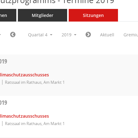
hutzprogramms - Termine 2019
nen
Mitglieder
Sitzungen
Quartal 4
2019
Aktuell
Gremi
019
Klimaschutzausschusses
Ratssaal im Rathaus, Am Markt 1
019
Klimaschutzausschusses
Ratssaal im Rathaus, Am Markt 1