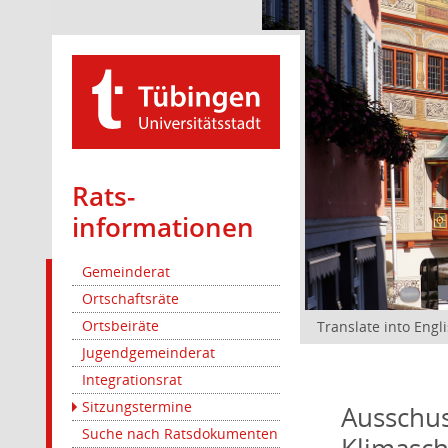
Rats­
informationen
Gemeinderat
Ortschaftsräte
Ortsbeiräte
Translate into Engl
Jugendgemeinderat
Integrationsrat
Sitzungstermine
Ausschus
Suche nach Ratsdokumenten